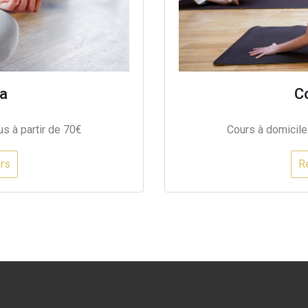
a
C
s à partir de 70€
Cours à domicile
rs
R